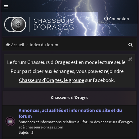
Connexion
R
Accueil
Index du forum
e
Le forum Chasseurs d'Orages est en mode lecture seule.
c
Pour participer aux échanges, vous pouvez rejoindre
h
Chasseurs d'Orages, le groupe
sur Facebook.
e
r
Chasseurs d'Orages
c
h
Annonces, actualités et information du site et du
forum
e
Annonces et informations relatives au forum des chasseurs d'orages
et à
chasseurs-orages.com
r
Sujets :
5