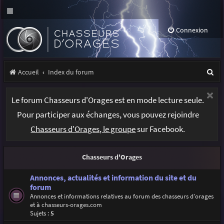
Connexion
R
Accueil
Index du forum
e
Le forum Chasseurs d'Orages est en mode lecture seule.
c
Pour participer aux échanges, vous pouvez rejoindre
h
Chasseurs d'Orages, le groupe
sur Facebook.
e
r
Chasseurs d'Orages
c
h
Annonces, actualités et information du site et du
forum
e
Annonces et informations relatives au forum des chasseurs d'orages
et à
chasseurs-orages.com
r
Sujets :
5