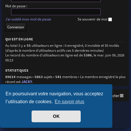
Mot de passe :
J’ai oublié mon mot de passe
Se souvenir de moi
QUI EST EN LIGNE
Au total il y a
55
utilisateurs en ligne : 0 enregistré, 0 invisible et 55 invités
(d’après le nombre d’utilisateurs actifs ces 5 dernières minutes)
Le record du nombre d’utilisateurs en ligne est de
5386
, le mar. juin 09, 2026
05:13
STATISTIQUES
89614
messages •
5863
sujets •
541
membres • Le membre enregistré le plus
récent est
JACKY
.
En poursuivant votre navigation, vous acceptez
Accueil
Index du forum
Nous contacter
l’utilisation de cookies.
En savoir plus
Purplexion style by
Ian Bradley
Développé par
phpBB
® Forum Software © phpBB Limited
OK
Traduit par
phpBB-fr.com
Confidentialité
|
Conditions