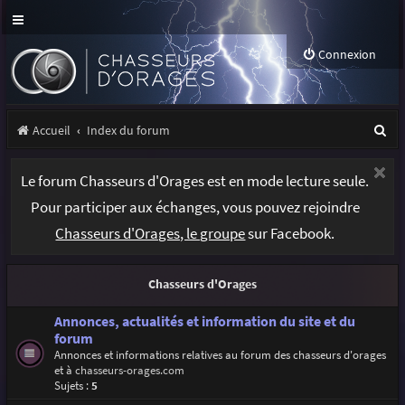
Connexion
R
Accueil
Index du forum
e
Le forum Chasseurs d'Orages est en mode lecture seule.
c
Pour participer aux échanges, vous pouvez rejoindre
h
Chasseurs d'Orages, le groupe
sur Facebook.
e
r
Chasseurs d'Orages
c
h
Annonces, actualités et information du site et du
forum
e
Annonces et informations relatives au forum des chasseurs d'orages
et à
chasseurs-orages.com
r
Sujets :
5