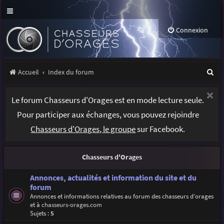
Connexion
R
Accueil
Index du forum
e
Le forum Chasseurs d'Orages est en mode lecture seule.
c
Pour participer aux échanges, vous pouvez rejoindre
h
Chasseurs d'Orages, le groupe
sur Facebook.
e
r
Chasseurs d'Orages
c
h
Annonces, actualités et information du site et du
forum
e
Annonces et informations relatives au forum des chasseurs d'orages
et à
chasseurs-orages.com
r
Sujets :
5