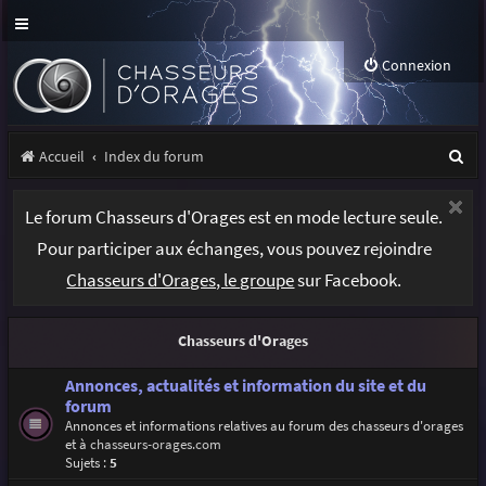
Connexion
R
Accueil
Index du forum
e
Le forum Chasseurs d'Orages est en mode lecture seule.
c
Pour participer aux échanges, vous pouvez rejoindre
h
Chasseurs d'Orages, le groupe
sur Facebook.
e
r
Chasseurs d'Orages
c
h
Annonces, actualités et information du site et du
forum
e
Annonces et informations relatives au forum des chasseurs d'orages
et à
chasseurs-orages.com
r
Sujets :
5