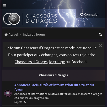
Connexion
R
Accueil
Index du forum
e
Le forum Chasseurs d'Orages est en mode lecture seule.
c
Pour participer aux échanges, vous pouvez rejoindre
h
Chasseurs d'Orages, le groupe
sur Facebook.
e
r
Chasseurs d'Orages
c
h
Annonces, actualités et information du site et du
forum
e
Annonces et informations relatives au forum des chasseurs d'orages
et à
chasseurs-orages.com
r
Sujets :
5