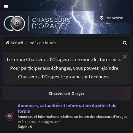
Connexion
R
Accueil
Index du forum
e
Le forum Chasseurs d'Orages est en mode lecture seule.
c
Pour participer aux échanges, vous pouvez rejoindre
h
Chasseurs d'Orages, le groupe
sur Facebook.
e
r
Chasseurs d'Orages
c
h
Annonces, actualités et information du site et du
forum
e
Annonces et informations relatives au forum des chasseurs d'orages
et à
chasseurs-orages.com
r
Sujets :
5