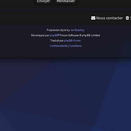
Nous contacter
Purplexion style by
Ian Bradley
Développé par
phpBB
® Forum Software © phpBB Limited
Traduit par
phpBB-fr.com
Confidentialité
|
Conditions