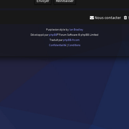
Nous contacter
Purplexion style by
Ian Bradley
Développé par
phpBB
® Forum Software © phpBB Limited
Traduit par
phpBB-fr.com
Confidentialité
|
Conditions