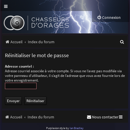
Connexion
R
Accueil
Index du forum
e
Réinitialiser le mot de passse
c
Adresse courriel :
h
Adresse courriel associée à votre compte. Si vous ne l’avez pas modifiée via
votre panneau d’utilisateur, il s’agit de l’adresse que vous avez fournie lors de
e
votre enregistrement.
r
c
h
e
Accueil
Index du forum
Nous contacter
r
Purplexion style by
Ian Bradley