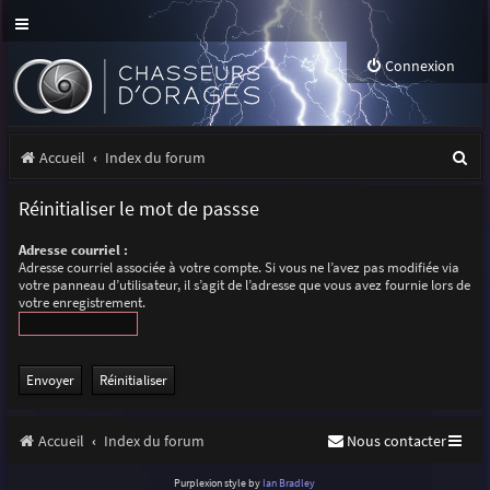
Connexion
R
Accueil
Index du forum
e
Réinitialiser le mot de passse
c
Adresse courriel :
h
Adresse courriel associée à votre compte. Si vous ne l’avez pas modifiée via
votre panneau d’utilisateur, il s’agit de l’adresse que vous avez fournie lors de
e
votre enregistrement.
r
c
h
e
Accueil
Index du forum
Nous contacter
r
Purplexion style by
Ian Bradley