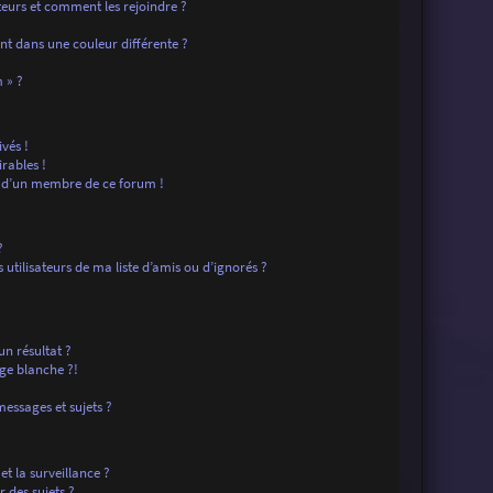
ateurs et comment les rejoindre ?
t dans une couleur différente ?
?
 » ?
vés !
rables !
f d’un membre de ce forum !
?
tilisateurs de ma liste d’amis ou d’ignorés ?
n résultat ?
ge blanche ?!
essages et sujets ?
 et la surveillance ?
 des sujets ?