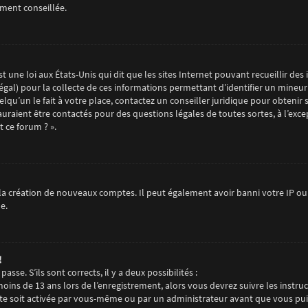
ement conseillée.
t une loi aux États-Unis qui dit que les sites Internet pouvant recueillir d
égal) pour la collecte de ces informations permettant d’identifier un mineur
qu’un le fait à votre place, contactez un conseiller juridique pour obtenir 
auraient être contactés pour des questions légales de toutes sortes, à l’exc
 ce forum ? ».
la création de nouveaux comptes. Il peut également avoir banni votre IP ou i
e.
!
sse. S’ils sont corrects, il y a deux possibilités :
 moins de 13 ans lors de l’enregistrement, alors vous devrez suivre les instr
e soit activée par vous-même ou par un administrateur avant que vous puiss