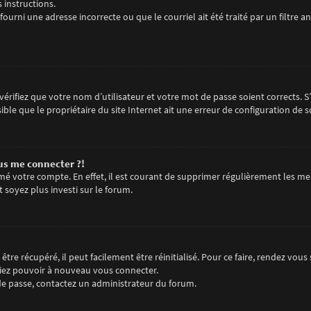
s instructions.
fourni une adresse incorrecte ou que le courriel ait été traité par un filtre an
érifiez que votre nom d’utilisateur et votre mot de passe soient corrects. S
ble que le propriétaire du site Internet ait une erreur de configuration de son
lus me connecter ?!
imé votre compte. En effet, il est courant de supprimer régulièrement les me
t soyez plus investi sur le forum.
tre récupéré, il peut facilement être réinitialisé. Pour ce faire, rendez vou
riez pouvoir à nouveau vous connecter.
t de passe, contactez un administrateur du forum.