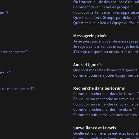
Où trouver la liste des groupes d’utilis
Comment devenir chef de groupe ?
ter ?!
Pourquoi certains membres apparaissen
Qu’est-ce qu’un « Groupe par défaut » 
Qu’est-ce que le lien « L’équipe du forum
Messagerie privée
Je ne peux pas envoyer de messages pri
Je reçois sans arrêt des messages indési
bres connectés ?
J’ai reçu un spam ou un courriel abusi
!
Amis et ignorés
Que sont mes listes d’amis et d’ignorés 
ateur ?
Comment puis-je ajouter/supprimer des u
Recherche dans les forums
de me connecter !?
Comment rechercher dans les forums ?
Pourquoi ma recherche ne renvoie aucu
Pourquoi ma recherche renvoie une pa
Comment rechercher des membres ?
Comment puis-je trouver mes propres m
Surveillance et favoris
Quelle est la différence entre les favoris
Comment mettre en favoris ou surveiller