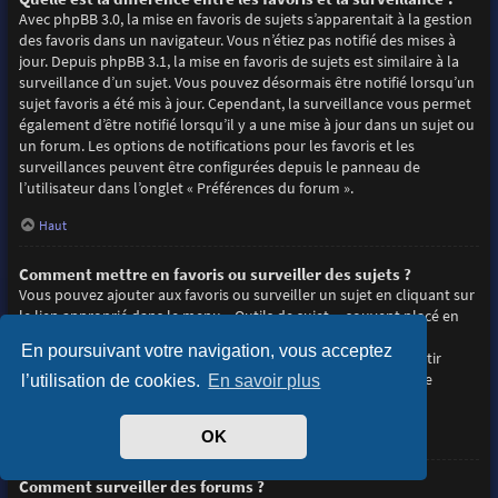
Avec phpBB 3.0, la mise en favoris de sujets s’apparentait à la gestion
des favoris dans un navigateur. Vous n’étiez pas notifié des mises à
jour. Depuis phpBB 3.1, la mise en favoris de sujets est similaire à la
surveillance d’un sujet. Vous pouvez désormais être notifié lorsqu’un
sujet favoris a été mis à jour. Cependant, la surveillance vous permet
également d’être notifié lorsqu’il y a une mise à jour dans un sujet ou
un forum. Les options de notifications pour les favoris et les
surveillances peuvent être configurées depuis le panneau de
l’utilisateur dans l’onglet « Préférences du forum ».
Haut
Comment mettre en favoris ou surveiller des sujets ?
Vous pouvez ajouter aux favoris ou surveiller un sujet en cliquant sur
le lien approprié dans le menu « Outils de sujet », souvent placé en
haut et en bas du sujet de discussion.
En poursuivant votre navigation, vous acceptez
Répondre à un sujet en cochant la case du formulaire « M’avertir
lorsqu’une réponse est postée » vous permettra également de
l’utilisation de cookies.
En savoir plus
surveiller le sujet.
OK
Haut
Comment surveiller des forums ?