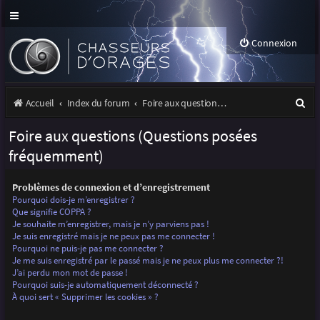
Connexion
R
Accueil
Index du forum
Foire aux questions (Questions posées fréquemment)
e
Foire aux questions (Questions posées
c
fréquemment)
h
Problèmes de connexion et d’enregistrement
e
Pourquoi dois-je m’enregistrer ?
r
Que signifie COPPA ?
Je souhaite m’enregistrer, mais je n’y parviens pas !
c
Je suis enregistré mais je ne peux pas me connecter !
Pourquoi ne puis-je pas me connecter ?
h
Je me suis enregistré par le passé mais je ne peux plus me connecter ?!
J’ai perdu mon mot de passe !
e
Pourquoi suis-je automatiquement déconnecté ?
r
À quoi sert « Supprimer les cookies » ?