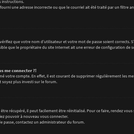
s instructions.
fourni une adresse incorrecte ou que le courriel ait été traité par un filtre an
érifiez que votre nom d’utilisateur et votre mot de passe soient corrects. S
ble que le propriétaire du site Internet ait une erreur de configuration de son
lus me connecter ?!
imé votre compte. En effet, il est courant de supprimer régulièrement les me
t soyez plus investi sur le forum.
tre récupéré, il peut facilement être réinitialisé. Pour ce faire, rendez vou
riez pouvoir à nouveau vous connecter.
t de passe, contactez un administrateur du forum.