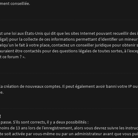
ement conseillée.
t une loi aux États-Unis qui dit que les sites Internet pouvant recueillir d
égal) pour la collecte de ces informations permettant d’identifier un mineur
qu’un le fait à votre place, contactez un conseiller juridique pour obtenir 
auraient être contactés pour des questions légales de toutes sortes, à l’exc
 ce forum ? ».
la création de nouveaux comptes. Il peut également avoir banni votre IP ou i
e.
!
sse. S’ils sont corrects, il y a deux possibilités :
 moins de 13 ans lors de l’enregistrement, alors vous devrez suivre les instr
e soit activée par vous-même ou par un administrateur avant que vous puiss