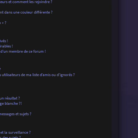
ateurs et comment les rejoindre ?
t dans une couleur différente ?
?
 » ?
vés !
rables !
f d’un membre de ce forum !
?
tilisateurs de ma liste d’amis ou d’ignorés ?
n résultat ?
ge blanche ?!
essages et sujets ?
 et la surveillance ?
 des sujets ?