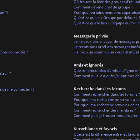
Où trouver la liste des groupes d’utilis
Comment devenir chef de groupe ?
ter ?!
Pourquoi certains membres apparaissen
Qu’est-ce qu’un « Groupe par défaut » 
Qu’est-ce que le lien « L’équipe du forum
Messagerie privée
Je ne peux pas envoyer de messages pri
Je reçois sans arrêt des messages indési
bres connectés ?
J’ai reçu un spam ou un courriel abusi
!
Amis et ignorés
Que sont mes listes d’amis et d’ignorés 
ateur ?
Comment puis-je ajouter/supprimer des u
Recherche dans les forums
de me connecter !?
Comment rechercher dans les forums ?
Pourquoi ma recherche ne renvoie aucu
Pourquoi ma recherche renvoie une pa
Comment rechercher des membres ?
Comment puis-je trouver mes propres m
Surveillance et favoris
Quelle est la différence entre les favoris
Comment mettre en favoris ou surveiller