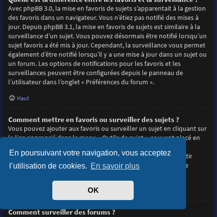
Avec phpBB 3.0, la mise en favoris de sujets s’apparentait à la gestion
des favoris dans un navigateur. Vous n’étiez pas notifié des mises à
jour. Depuis phpBB 3.1, la mise en favoris de sujets est similaire à la
surveillance d’un sujet. Vous pouvez désormais être notifié lorsqu’un
sujet favoris a été mis à jour. Cependant, la surveillance vous permet
également d’être notifié lorsqu’il y a une mise à jour dans un sujet ou
un forum. Les options de notifications pour les favoris et les
surveillances peuvent être configurées depuis le panneau de
l’utilisateur dans l’onglet « Préférences du forum ».
Haut
Comment mettre en favoris ou surveiller des sujets ?
Vous pouvez ajouter aux favoris ou surveiller un sujet en cliquant sur
le lien approprié dans le menu « Outils de sujet », souvent placé en
haut et en bas du sujet de discussion.
En poursuivant votre navigation, vous acceptez
Répondre à un sujet en cochant la case du formulaire « M’avertir
lorsqu’une réponse est postée » vous permettra également de
l’utilisation de cookies.
En savoir plus
surveiller le sujet.
OK
Haut
Comment surveiller des forums ?