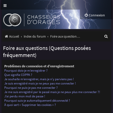
Connexion
R
Accueil
Index du forum
Foire aux questions (Questions posées fréquemment)
e
Foire aux questions (Questions posées
c
fréquemment)
h
Problèmes de connexion et d’enregistrement
e
Pourquoi dois-je m’enregistrer ?
r
Que signifie COPPA ?
Je souhaite m’enregistrer, mais je n’y parviens pas !
c
Je suis enregistré mais je ne peux pas me connecter !
Pourquoi ne puis-je pas me connecter ?
h
Je me suis enregistré par le passé mais je ne peux plus me connecter ?!
J’ai perdu mon mot de passe !
e
Pourquoi suis-je automatiquement déconnecté ?
r
À quoi sert « Supprimer les cookies » ?