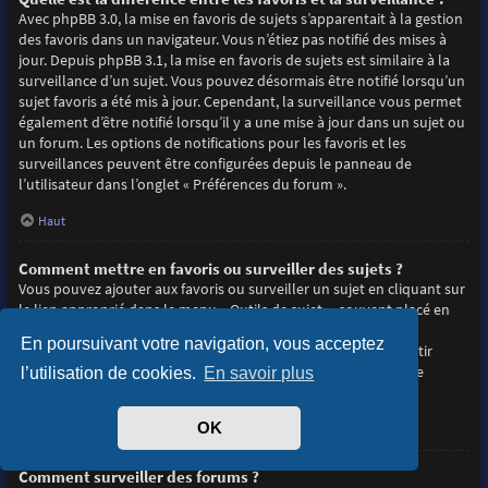
Avec phpBB 3.0, la mise en favoris de sujets s’apparentait à la gestion
des favoris dans un navigateur. Vous n’étiez pas notifié des mises à
jour. Depuis phpBB 3.1, la mise en favoris de sujets est similaire à la
surveillance d’un sujet. Vous pouvez désormais être notifié lorsqu’un
sujet favoris a été mis à jour. Cependant, la surveillance vous permet
également d’être notifié lorsqu’il y a une mise à jour dans un sujet ou
un forum. Les options de notifications pour les favoris et les
surveillances peuvent être configurées depuis le panneau de
l’utilisateur dans l’onglet « Préférences du forum ».
Haut
Comment mettre en favoris ou surveiller des sujets ?
Vous pouvez ajouter aux favoris ou surveiller un sujet en cliquant sur
le lien approprié dans le menu « Outils de sujet », souvent placé en
haut et en bas du sujet de discussion.
En poursuivant votre navigation, vous acceptez
Répondre à un sujet en cochant la case du formulaire « M’avertir
lorsqu’une réponse est postée » vous permettra également de
l’utilisation de cookies.
En savoir plus
surveiller le sujet.
OK
Haut
Comment surveiller des forums ?