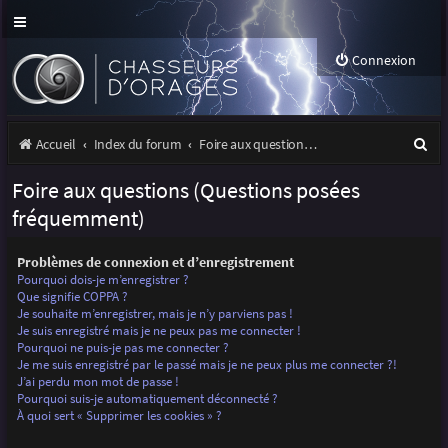
Connexion
R
Accueil
Index du forum
Foire aux questions (Questions posées fréquemment)
e
Foire aux questions (Questions posées
c
fréquemment)
h
Problèmes de connexion et d’enregistrement
e
Pourquoi dois-je m’enregistrer ?
r
Que signifie COPPA ?
Je souhaite m’enregistrer, mais je n’y parviens pas !
c
Je suis enregistré mais je ne peux pas me connecter !
Pourquoi ne puis-je pas me connecter ?
h
Je me suis enregistré par le passé mais je ne peux plus me connecter ?!
J’ai perdu mon mot de passe !
e
Pourquoi suis-je automatiquement déconnecté ?
r
À quoi sert « Supprimer les cookies » ?