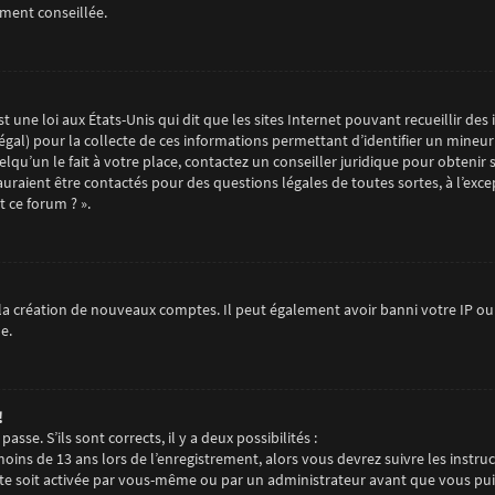
ement conseillée.
t une loi aux États-Unis qui dit que les sites Internet pouvant recueillir d
égal) pour la collecte de ces informations permettant d’identifier un mineur
qu’un le fait à votre place, contactez un conseiller juridique pour obtenir 
auraient être contactés pour des questions légales de toutes sortes, à l’exc
 ce forum ? ».
la création de nouveaux comptes. Il peut également avoir banni votre IP ou i
e.
!
sse. S’ils sont corrects, il y a deux possibilités :
 moins de 13 ans lors de l’enregistrement, alors vous devrez suivre les instr
e soit activée par vous-même ou par un administrateur avant que vous puiss