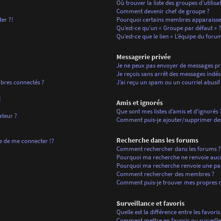
Où trouver la liste des groupes d’utilis
Comment devenir chef de groupe ?
ter ?!
Pourquoi certains membres apparaissen
Qu’est-ce qu’un « Groupe par défaut » 
Qu’est-ce que le lien « L’équipe du forum
Messagerie privée
Je ne peux pas envoyer de messages pri
Je reçois sans arrêt des messages indési
bres connectés ?
J’ai reçu un spam ou un courriel abusi
!
Amis et ignorés
Que sont mes listes d’amis et d’ignorés 
ateur ?
Comment puis-je ajouter/supprimer des u
Recherche dans les forums
de me connecter !?
Comment rechercher dans les forums ?
Pourquoi ma recherche ne renvoie aucu
Pourquoi ma recherche renvoie une pa
Comment rechercher des membres ?
Comment puis-je trouver mes propres m
Surveillance et favoris
Quelle est la différence entre les favoris
Comment mettre en favoris ou surveiller