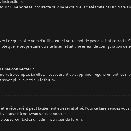
s instructions.
fourni une adresse incorrecte ou que le courriel ait été traité par un filtre an
érifiez que votre nom d’utilisateur et votre mot de passe soient corrects. S
ble que le propriétaire du site Internet ait une erreur de configuration de son
lus me connecter ?!
imé votre compte. En effet, il est courant de supprimer régulièrement les me
t soyez plus investi sur le forum.
tre récupéré, il peut facilement être réinitialisé. Pour ce faire, rendez vou
riez pouvoir à nouveau vous connecter.
t de passe, contactez un administrateur du forum.