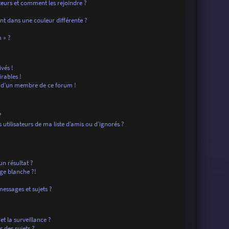
ateurs et comment les rejoindre ?
t dans une couleur différente ?
?
 » ?
vés !
rables !
f d’un membre de ce forum !
?
tilisateurs de ma liste d’amis ou d’ignorés ?
n résultat ?
ge blanche ?!
essages et sujets ?
 et la surveillance ?
 des sujets ?