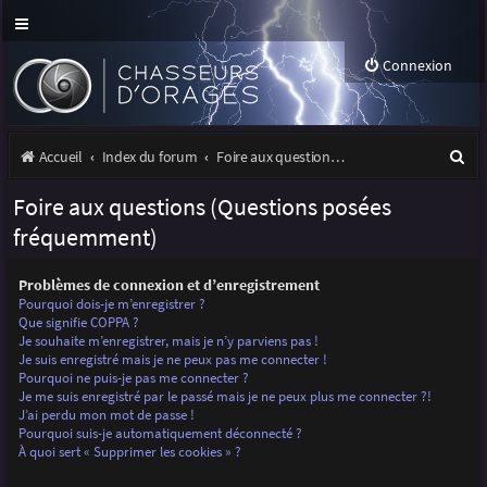
Connexion
R
Accueil
Index du forum
Foire aux questions (Questions posées fréquemment)
e
Foire aux questions (Questions posées
c
fréquemment)
h
Problèmes de connexion et d’enregistrement
e
Pourquoi dois-je m’enregistrer ?
r
Que signifie COPPA ?
Je souhaite m’enregistrer, mais je n’y parviens pas !
c
Je suis enregistré mais je ne peux pas me connecter !
Pourquoi ne puis-je pas me connecter ?
h
Je me suis enregistré par le passé mais je ne peux plus me connecter ?!
J’ai perdu mon mot de passe !
e
Pourquoi suis-je automatiquement déconnecté ?
r
À quoi sert « Supprimer les cookies » ?