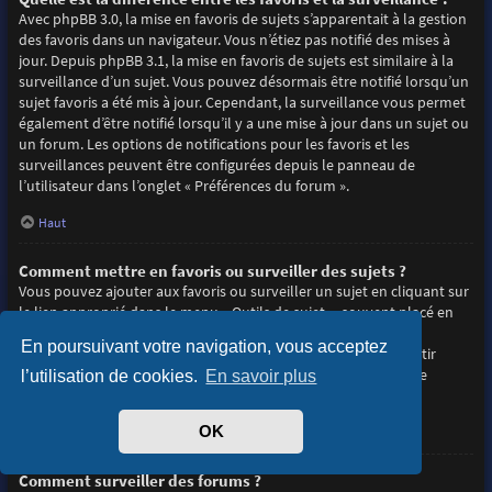
Avec phpBB 3.0, la mise en favoris de sujets s’apparentait à la gestion
des favoris dans un navigateur. Vous n’étiez pas notifié des mises à
jour. Depuis phpBB 3.1, la mise en favoris de sujets est similaire à la
surveillance d’un sujet. Vous pouvez désormais être notifié lorsqu’un
sujet favoris a été mis à jour. Cependant, la surveillance vous permet
également d’être notifié lorsqu’il y a une mise à jour dans un sujet ou
un forum. Les options de notifications pour les favoris et les
surveillances peuvent être configurées depuis le panneau de
l’utilisateur dans l’onglet « Préférences du forum ».
Haut
Comment mettre en favoris ou surveiller des sujets ?
Vous pouvez ajouter aux favoris ou surveiller un sujet en cliquant sur
le lien approprié dans le menu « Outils de sujet », souvent placé en
haut et en bas du sujet de discussion.
En poursuivant votre navigation, vous acceptez
Répondre à un sujet en cochant la case du formulaire « M’avertir
lorsqu’une réponse est postée » vous permettra également de
l’utilisation de cookies.
En savoir plus
surveiller le sujet.
OK
Haut
Comment surveiller des forums ?