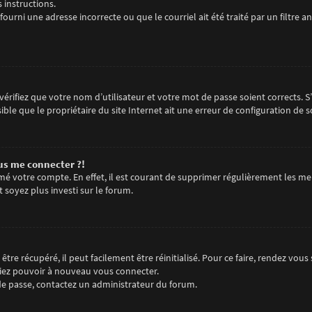
s instructions.
fourni une adresse incorrecte ou que le courriel ait été traité par un filtre an
érifiez que votre nom d’utilisateur et votre mot de passe soient corrects. S
ble que le propriétaire du site Internet ait une erreur de configuration de son
lus me connecter ?!
imé votre compte. En effet, il est courant de supprimer régulièrement les me
t soyez plus investi sur le forum.
tre récupéré, il peut facilement être réinitialisé. Pour ce faire, rendez vou
riez pouvoir à nouveau vous connecter.
t de passe, contactez un administrateur du forum.