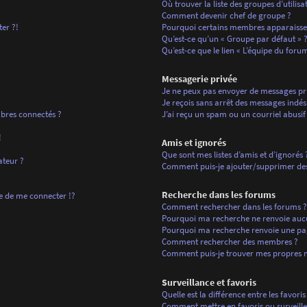
Où trouver la liste des groupes d’utilis
Comment devenir chef de groupe ?
ter ?!
Pourquoi certains membres apparaissen
Qu’est-ce qu’un « Groupe par défaut » 
Qu’est-ce que le lien « L’équipe du forum
Messagerie privée
Je ne peux pas envoyer de messages pri
Je reçois sans arrêt des messages indési
bres connectés ?
J’ai reçu un spam ou un courriel abusi
!
Amis et ignorés
Que sont mes listes d’amis et d’ignorés 
ateur ?
Comment puis-je ajouter/supprimer des u
Recherche dans les forums
de me connecter !?
Comment rechercher dans les forums ?
Pourquoi ma recherche ne renvoie aucu
Pourquoi ma recherche renvoie une pa
Comment rechercher des membres ?
Comment puis-je trouver mes propres m
Surveillance et favoris
Quelle est la différence entre les favoris
Comment mettre en favoris ou surveiller