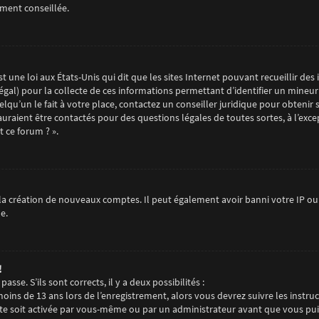
ement conseillée.
t une loi aux États-Unis qui dit que les sites Internet pouvant recueillir d
égal) pour la collecte de ces informations permettant d’identifier un mineur
qu’un le fait à votre place, contactez un conseiller juridique pour obtenir 
auraient être contactés pour des questions légales de toutes sortes, à l’exc
 ce forum ? ».
la création de nouveaux comptes. Il peut également avoir banni votre IP ou i
e.
!
sse. S’ils sont corrects, il y a deux possibilités :
 moins de 13 ans lors de l’enregistrement, alors vous devrez suivre les instr
e soit activée par vous-même ou par un administrateur avant que vous puiss