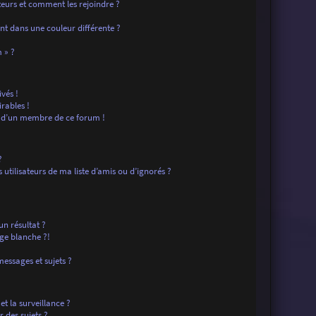
ateurs et comment les rejoindre ?
t dans une couleur différente ?
?
 » ?
vés !
rables !
f d’un membre de ce forum !
?
tilisateurs de ma liste d’amis ou d’ignorés ?
n résultat ?
ge blanche ?!
essages et sujets ?
 et la surveillance ?
 des sujets ?