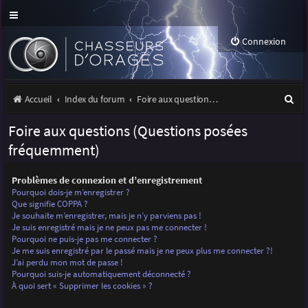
Connexion
R
Accueil
Index du forum
Foire aux questions (Questions posées fréquemment)
e
Foire aux questions (Questions posées
c
fréquemment)
h
Problèmes de connexion et d’enregistrement
e
Pourquoi dois-je m’enregistrer ?
r
Que signifie COPPA ?
Je souhaite m’enregistrer, mais je n’y parviens pas !
c
Je suis enregistré mais je ne peux pas me connecter !
Pourquoi ne puis-je pas me connecter ?
h
Je me suis enregistré par le passé mais je ne peux plus me connecter ?!
J’ai perdu mon mot de passe !
e
Pourquoi suis-je automatiquement déconnecté ?
r
À quoi sert « Supprimer les cookies » ?