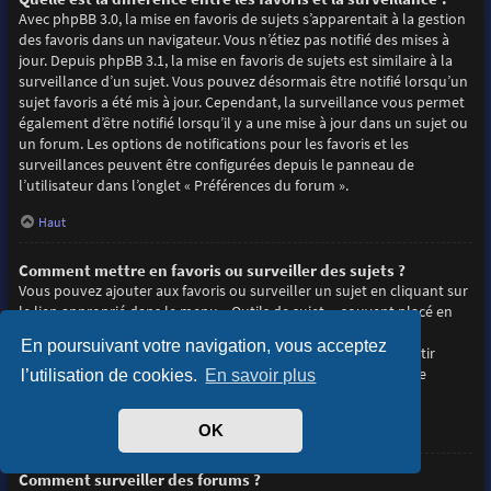
Avec phpBB 3.0, la mise en favoris de sujets s’apparentait à la gestion
des favoris dans un navigateur. Vous n’étiez pas notifié des mises à
jour. Depuis phpBB 3.1, la mise en favoris de sujets est similaire à la
surveillance d’un sujet. Vous pouvez désormais être notifié lorsqu’un
sujet favoris a été mis à jour. Cependant, la surveillance vous permet
également d’être notifié lorsqu’il y a une mise à jour dans un sujet ou
un forum. Les options de notifications pour les favoris et les
surveillances peuvent être configurées depuis le panneau de
l’utilisateur dans l’onglet « Préférences du forum ».
Haut
Comment mettre en favoris ou surveiller des sujets ?
Vous pouvez ajouter aux favoris ou surveiller un sujet en cliquant sur
le lien approprié dans le menu « Outils de sujet », souvent placé en
haut et en bas du sujet de discussion.
En poursuivant votre navigation, vous acceptez
Répondre à un sujet en cochant la case du formulaire « M’avertir
lorsqu’une réponse est postée » vous permettra également de
l’utilisation de cookies.
En savoir plus
surveiller le sujet.
OK
Haut
Comment surveiller des forums ?