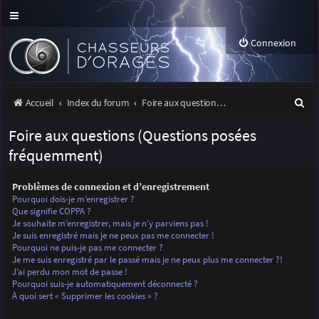
Connexion
R
Accueil
Index du forum
Foire aux questions (Questions posées fréquemment)
e
Foire aux questions (Questions posées
c
fréquemment)
h
Problèmes de connexion et d’enregistrement
e
Pourquoi dois-je m’enregistrer ?
r
Que signifie COPPA ?
Je souhaite m’enregistrer, mais je n’y parviens pas !
c
Je suis enregistré mais je ne peux pas me connecter !
Pourquoi ne puis-je pas me connecter ?
h
Je me suis enregistré par le passé mais je ne peux plus me connecter ?!
J’ai perdu mon mot de passe !
e
Pourquoi suis-je automatiquement déconnecté ?
r
À quoi sert « Supprimer les cookies » ?