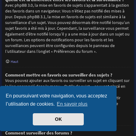
Avec phpBB 3.0, la mise en favoris de sujets s’apparentait à la gestion
des favoris dans un navigateur. Vous n’étiez pas notifié des mises à
jour. Depuis phpBB 3.1, la mise en favoris de sujets est similaire à la
surveillance d’un sujet. Vous pouvez désormais être notifié lorsqu’un
sujet favoris a été mis à jour. Cependant, la surveillance vous permet
également d’être notifié lorsqu’il y a une mise à jour dans un sujet ou
un forum. Les options de notifications pour les favoris et les
surveillances peuvent être configurées depuis le panneau de
l’utilisateur dans l’onglet « Préférences du forum ».
Haut
Comment mettre en favoris ou surveiller des sujets ?
Vous pouvez ajouter aux favoris ou surveiller un sujet en cliquant sur
le lien approprié dans le menu « Outils de sujet », souvent placé en
haut et en bas du sujet de discussion.
En poursuivant votre navigation, vous acceptez
Répondre à un sujet en cochant la case du formulaire « M’avertir
lorsqu’une réponse est postée » vous permettra également de
l’utilisation de cookies.
En savoir plus
surveiller le sujet.
OK
Haut
Comment surveiller des forums ?