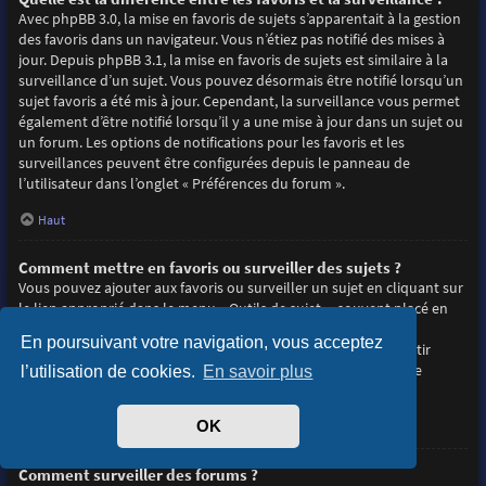
Avec phpBB 3.0, la mise en favoris de sujets s’apparentait à la gestion
des favoris dans un navigateur. Vous n’étiez pas notifié des mises à
jour. Depuis phpBB 3.1, la mise en favoris de sujets est similaire à la
surveillance d’un sujet. Vous pouvez désormais être notifié lorsqu’un
sujet favoris a été mis à jour. Cependant, la surveillance vous permet
également d’être notifié lorsqu’il y a une mise à jour dans un sujet ou
un forum. Les options de notifications pour les favoris et les
surveillances peuvent être configurées depuis le panneau de
l’utilisateur dans l’onglet « Préférences du forum ».
Haut
Comment mettre en favoris ou surveiller des sujets ?
Vous pouvez ajouter aux favoris ou surveiller un sujet en cliquant sur
le lien approprié dans le menu « Outils de sujet », souvent placé en
haut et en bas du sujet de discussion.
En poursuivant votre navigation, vous acceptez
Répondre à un sujet en cochant la case du formulaire « M’avertir
lorsqu’une réponse est postée » vous permettra également de
l’utilisation de cookies.
En savoir plus
surveiller le sujet.
OK
Haut
Comment surveiller des forums ?