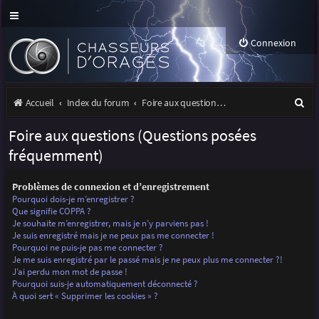
Connexion
R
Accueil
Index du forum
Foire aux questions (Questions posées fréquemment)
e
Foire aux questions (Questions posées
c
fréquemment)
h
Problèmes de connexion et d’enregistrement
e
Pourquoi dois-je m’enregistrer ?
r
Que signifie COPPA ?
Je souhaite m’enregistrer, mais je n’y parviens pas !
c
Je suis enregistré mais je ne peux pas me connecter !
Pourquoi ne puis-je pas me connecter ?
h
Je me suis enregistré par le passé mais je ne peux plus me connecter ?!
J’ai perdu mon mot de passe !
e
Pourquoi suis-je automatiquement déconnecté ?
r
À quoi sert « Supprimer les cookies » ?