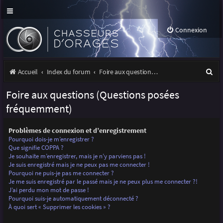
Connexion
R
Accueil
Index du forum
Foire aux questions (Questions posées fréquemment)
e
Foire aux questions (Questions posées
c
fréquemment)
h
Problèmes de connexion et d’enregistrement
e
Pourquoi dois-je m’enregistrer ?
r
Que signifie COPPA ?
Je souhaite m’enregistrer, mais je n’y parviens pas !
c
Je suis enregistré mais je ne peux pas me connecter !
Pourquoi ne puis-je pas me connecter ?
h
Je me suis enregistré par le passé mais je ne peux plus me connecter ?!
J’ai perdu mon mot de passe !
e
Pourquoi suis-je automatiquement déconnecté ?
r
À quoi sert « Supprimer les cookies » ?