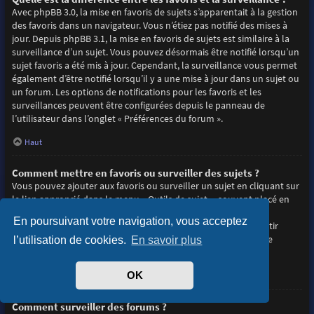
Avec phpBB 3.0, la mise en favoris de sujets s’apparentait à la gestion
des favoris dans un navigateur. Vous n’étiez pas notifié des mises à
jour. Depuis phpBB 3.1, la mise en favoris de sujets est similaire à la
surveillance d’un sujet. Vous pouvez désormais être notifié lorsqu’un
sujet favoris a été mis à jour. Cependant, la surveillance vous permet
également d’être notifié lorsqu’il y a une mise à jour dans un sujet ou
un forum. Les options de notifications pour les favoris et les
surveillances peuvent être configurées depuis le panneau de
l’utilisateur dans l’onglet « Préférences du forum ».
Haut
Comment mettre en favoris ou surveiller des sujets ?
Vous pouvez ajouter aux favoris ou surveiller un sujet en cliquant sur
le lien approprié dans le menu « Outils de sujet », souvent placé en
haut et en bas du sujet de discussion.
En poursuivant votre navigation, vous acceptez
Répondre à un sujet en cochant la case du formulaire « M’avertir
lorsqu’une réponse est postée » vous permettra également de
l’utilisation de cookies.
En savoir plus
surveiller le sujet.
OK
Haut
Comment surveiller des forums ?