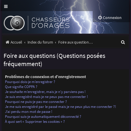
Connexion
R
Accueil
Index du forum
Foire aux questions (Questions posées fréquemment)
e
Foire aux questions (Questions posées
c
fréquemment)
h
Problèmes de connexion et d’enregistrement
e
Pourquoi dois-je m’enregistrer ?
r
Que signifie COPPA ?
Je souhaite m’enregistrer, mais je n’y parviens pas !
c
Je suis enregistré mais je ne peux pas me connecter !
Pourquoi ne puis-je pas me connecter ?
h
Je me suis enregistré par le passé mais je ne peux plus me connecter ?!
J’ai perdu mon mot de passe !
e
Pourquoi suis-je automatiquement déconnecté ?
r
À quoi sert « Supprimer les cookies » ?