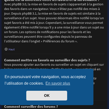
Avec phpBB 3.0, la mise en favoris de sujets s’apparentait à la gestion
des favoris dans un navigateur. Vous n’étiez pas notifié des mises à
jour. Depuis phpBB 3.1, la mise en favoris de sujets est similaire à la
surveillance d’un sujet. Vous pouvez désormais être notifié lorsqu’un
sujet favoris a été mis à jour. Cependant, la surveillance vous permet
également d’être notifié lorsqu’il y a une mise à jour dans un sujet ou
un forum. Les options de notifications pour les favoris et les
surveillances peuvent être configurées depuis le panneau de
l’utilisateur dans l’onglet « Préférences du forum ».
Haut
Comment mettre en favoris ou surveiller des sujets ?
Vous pouvez ajouter aux favoris ou surveiller un sujet en cliquant sur
le lien approprié dans le menu « Outils de sujet », souvent placé en
haut et en bas du sujet de discussion.
En poursuivant votre navigation, vous acceptez
Répondre à un sujet en cochant la case du formulaire « M’avertir
lorsqu’une réponse est postée » vous permettra également de
l’utilisation de cookies.
En savoir plus
surveiller le sujet.
OK
Haut
Comment surveiller des forums ?