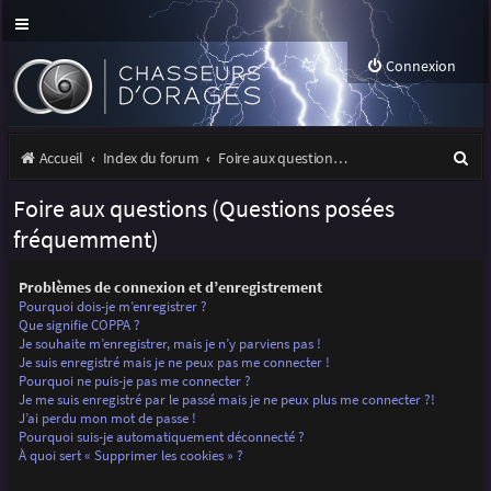
Connexion
R
Accueil
Index du forum
Foire aux questions (Questions posées fréquemment)
e
Foire aux questions (Questions posées
c
fréquemment)
h
Problèmes de connexion et d’enregistrement
e
Pourquoi dois-je m’enregistrer ?
r
Que signifie COPPA ?
Je souhaite m’enregistrer, mais je n’y parviens pas !
c
Je suis enregistré mais je ne peux pas me connecter !
Pourquoi ne puis-je pas me connecter ?
h
Je me suis enregistré par le passé mais je ne peux plus me connecter ?!
J’ai perdu mon mot de passe !
e
Pourquoi suis-je automatiquement déconnecté ?
r
À quoi sert « Supprimer les cookies » ?