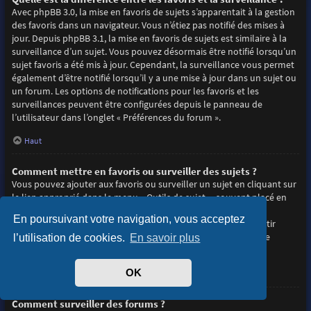
Avec phpBB 3.0, la mise en favoris de sujets s’apparentait à la gestion
des favoris dans un navigateur. Vous n’étiez pas notifié des mises à
jour. Depuis phpBB 3.1, la mise en favoris de sujets est similaire à la
surveillance d’un sujet. Vous pouvez désormais être notifié lorsqu’un
sujet favoris a été mis à jour. Cependant, la surveillance vous permet
également d’être notifié lorsqu’il y a une mise à jour dans un sujet ou
un forum. Les options de notifications pour les favoris et les
surveillances peuvent être configurées depuis le panneau de
l’utilisateur dans l’onglet « Préférences du forum ».
Haut
Comment mettre en favoris ou surveiller des sujets ?
Vous pouvez ajouter aux favoris ou surveiller un sujet en cliquant sur
le lien approprié dans le menu « Outils de sujet », souvent placé en
haut et en bas du sujet de discussion.
En poursuivant votre navigation, vous acceptez
Répondre à un sujet en cochant la case du formulaire « M’avertir
lorsqu’une réponse est postée » vous permettra également de
l’utilisation de cookies.
En savoir plus
surveiller le sujet.
OK
Haut
Comment surveiller des forums ?