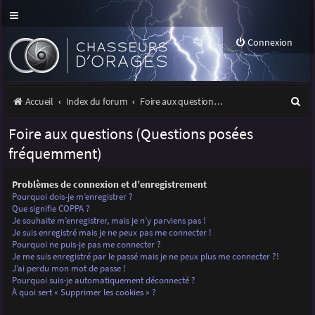
Connexion
R
Accueil
Index du forum
Foire aux questions (Questions posées fréquemment)
e
Foire aux questions (Questions posées
c
fréquemment)
h
Problèmes de connexion et d’enregistrement
e
Pourquoi dois-je m’enregistrer ?
r
Que signifie COPPA ?
Je souhaite m’enregistrer, mais je n’y parviens pas !
c
Je suis enregistré mais je ne peux pas me connecter !
Pourquoi ne puis-je pas me connecter ?
h
Je me suis enregistré par le passé mais je ne peux plus me connecter ?!
J’ai perdu mon mot de passe !
e
Pourquoi suis-je automatiquement déconnecté ?
r
À quoi sert « Supprimer les cookies » ?