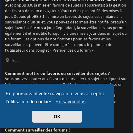
Avec phpBB 3.0, la mise en favoris de sujets s’apparentait à la gestion
des favoris dans un navigateur. Vous n’étiez pas notifié des mises à
jour. Depuis phpBB 3.1, la mise en favoris de sujets est similaire à la
surveillance d’un sujet. Vous pouvez désormais être notifié lorsqu’un
sujet favoris a été mis à jour. Cependant, la surveillance vous permet
également d’être notifié lorsqu’il y a une mise à jour dans un sujet ou
un forum. Les options de notifications pour les favoris et les
surveillances peuvent être configurées depuis le panneau de
l’utilisateur dans l’onglet « Préférences du forum ».
Haut
Comment mettre en favoris ou surveiller des sujets ?
Vous pouvez ajouter aux favoris ou surveiller un sujet en cliquant sur
le lien approprié dans le menu « Outils de sujet », souvent placé en
haut et en bas du sujet de discussion.
En poursuivant votre navigation, vous acceptez
Répondre à un sujet en cochant la case du formulaire « M’avertir
lorsqu’une réponse est postée » vous permettra également de
l’utilisation de cookies.
En savoir plus
surveiller le sujet.
OK
Haut
Comment surveiller des forums ?