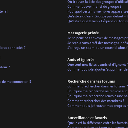
Où trouver la liste des groupes d’utilis
Comment devenir chef de groupe ?
ter ?!
Pourquoi certains membres apparaissen
Qu’est-ce qu’un « Groupe par défaut » 
Qu’est-ce que le lien « L’équipe du forum
Messagerie privée
Je ne peux pas envoyer de messages pri
Je reçois sans arrêt des messages indési
bres connectés ?
J’ai reçu un spam ou un courriel abusi
!
Amis et ignorés
Que sont mes listes d’amis et d’ignorés 
ateur ?
Comment puis-je ajouter/supprimer des u
Recherche dans les forums
de me connecter !?
Comment rechercher dans les forums ?
Pourquoi ma recherche ne renvoie aucu
Pourquoi ma recherche renvoie une pa
Comment rechercher des membres ?
Comment puis-je trouver mes propres m
Surveillance et favoris
Quelle est la différence entre les favoris
Comment mettre en favoris ou surveiller