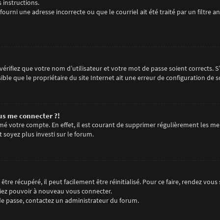
s instructions.
fourni une adresse incorrecte ou que le courriel ait été traité par un filtre an
érifiez que votre nom d’utilisateur et votre mot de passe soient corrects. S
ble que le propriétaire du site Internet ait une erreur de configuration de son
lus me connecter ?!
imé votre compte. En effet, il est courant de supprimer régulièrement les me
t soyez plus investi sur le forum.
tre récupéré, il peut facilement être réinitialisé. Pour ce faire, rendez vou
riez pouvoir à nouveau vous connecter.
t de passe, contactez un administrateur du forum.