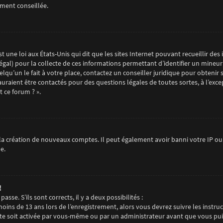
ement conseillée.
t une loi aux États-Unis qui dit que les sites Internet pouvant recueillir d
égal) pour la collecte de ces informations permettant d’identifier un mineur
qu’un le fait à votre place, contactez un conseiller juridique pour obtenir 
auraient être contactés pour des questions légales de toutes sortes, à l’exc
 ce forum ? ».
la création de nouveaux comptes. Il peut également avoir banni votre IP ou i
e.
!
sse. S’ils sont corrects, il y a deux possibilités :
 moins de 13 ans lors de l’enregistrement, alors vous devrez suivre les instr
e soit activée par vous-même ou par un administrateur avant que vous puiss