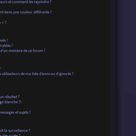
ateurs et comment les rejoindre ?
t dans une couleur différente ?
?
 » ?
vés !
rables !
f d’un membre de ce forum !
?
tilisateurs de ma liste d’amis ou d’ignorés ?
n résultat ?
ge blanche ?!
essages et sujets ?
 et la surveillance ?
 des sujets ?