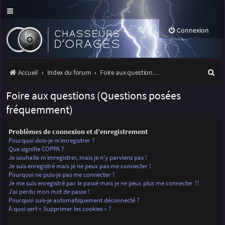
Connexion
R
Accueil
Index du forum
Foire aux questions (Questions posées fréquemment)
e
Foire aux questions (Questions posées
c
fréquemment)
h
Problèmes de connexion et d’enregistrement
e
Pourquoi dois-je m’enregistrer ?
r
Que signifie COPPA ?
Je souhaite m’enregistrer, mais je n’y parviens pas !
c
Je suis enregistré mais je ne peux pas me connecter !
Pourquoi ne puis-je pas me connecter ?
h
Je me suis enregistré par le passé mais je ne peux plus me connecter ?!
J’ai perdu mon mot de passe !
e
Pourquoi suis-je automatiquement déconnecté ?
r
À quoi sert « Supprimer les cookies » ?