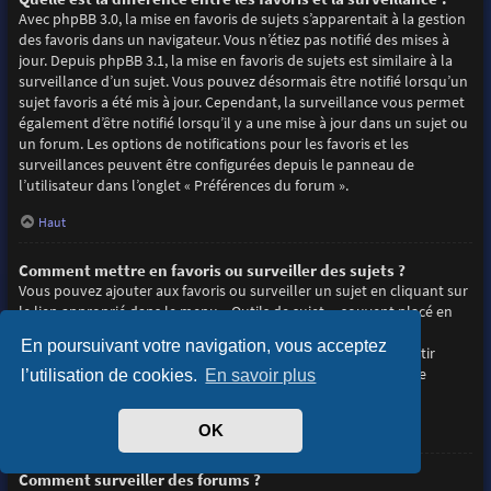
Avec phpBB 3.0, la mise en favoris de sujets s’apparentait à la gestion
des favoris dans un navigateur. Vous n’étiez pas notifié des mises à
jour. Depuis phpBB 3.1, la mise en favoris de sujets est similaire à la
surveillance d’un sujet. Vous pouvez désormais être notifié lorsqu’un
sujet favoris a été mis à jour. Cependant, la surveillance vous permet
également d’être notifié lorsqu’il y a une mise à jour dans un sujet ou
un forum. Les options de notifications pour les favoris et les
surveillances peuvent être configurées depuis le panneau de
l’utilisateur dans l’onglet « Préférences du forum ».
Haut
Comment mettre en favoris ou surveiller des sujets ?
Vous pouvez ajouter aux favoris ou surveiller un sujet en cliquant sur
le lien approprié dans le menu « Outils de sujet », souvent placé en
haut et en bas du sujet de discussion.
En poursuivant votre navigation, vous acceptez
Répondre à un sujet en cochant la case du formulaire « M’avertir
lorsqu’une réponse est postée » vous permettra également de
l’utilisation de cookies.
En savoir plus
surveiller le sujet.
OK
Haut
Comment surveiller des forums ?