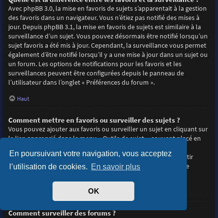
Avec phpBB 3.0, la mise en favoris de sujets s’apparentait à la gestion
des favoris dans un navigateur. Vous n’étiez pas notifié des mises à
jour. Depuis phpBB 3.1, la mise en favoris de sujets est similaire à la
surveillance d’un sujet. Vous pouvez désormais être notifié lorsqu’un
sujet favoris a été mis à jour. Cependant, la surveillance vous permet
également d’être notifié lorsqu’il y a une mise à jour dans un sujet ou
un forum. Les options de notifications pour les favoris et les
surveillances peuvent être configurées depuis le panneau de
l’utilisateur dans l’onglet « Préférences du forum ».
Haut
Comment mettre en favoris ou surveiller des sujets ?
Vous pouvez ajouter aux favoris ou surveiller un sujet en cliquant sur
le lien approprié dans le menu « Outils de sujet », souvent placé en
haut et en bas du sujet de discussion.
En poursuivant votre navigation, vous acceptez
Répondre à un sujet en cochant la case du formulaire « M’avertir
lorsqu’une réponse est postée » vous permettra également de
l’utilisation de cookies.
En savoir plus
surveiller le sujet.
OK
Haut
Comment surveiller des forums ?