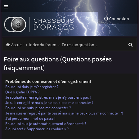
Connexion
R
Accueil
Index du forum
Foire aux questions (Questions posées fréquemment)
e
Foire aux questions (Questions posées
c
fréquemment)
h
Problèmes de connexion et d’enregistrement
e
Pourquoi dois-je m’enregistrer ?
r
Que signifie COPPA ?
Je souhaite m’enregistrer, mais je n’y parviens pas !
c
Je suis enregistré mais je ne peux pas me connecter !
Pourquoi ne puis-je pas me connecter ?
h
Je me suis enregistré par le passé mais je ne peux plus me connecter ?!
J’ai perdu mon mot de passe !
e
Pourquoi suis-je automatiquement déconnecté ?
r
À quoi sert « Supprimer les cookies » ?