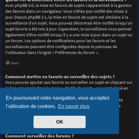
Avec phpBB 3.0, la mise en favoris de sujets s’apparentait à la gestion
des favoris dans un navigateur. Vous n’étiez pas notifié des mises à
jour. Depuis phpBB 3.1, la mise en favoris de sujets est similaire à la
surveillance d’un sujet. Vous pouvez désormais être notifié lorsqu’un
sujet favoris a été mis à jour. Cependant, la surveillance vous permet
également d’être notifié lorsqu’il y a une mise à jour dans un sujet ou
un forum. Les options de notifications pour les favoris et les
surveillances peuvent être configurées depuis le panneau de
l’utilisateur dans l’onglet « Préférences du forum ».
Haut
Comment mettre en favoris ou surveiller des sujets ?
Vous pouvez ajouter aux favoris ou surveiller un sujet en cliquant sur
le lien approprié dans le menu « Outils de sujet », souvent placé en
haut et en bas du sujet de discussion.
En poursuivant votre navigation, vous acceptez
Répondre à un sujet en cochant la case du formulaire « M’avertir
lorsqu’une réponse est postée » vous permettra également de
l’utilisation de cookies.
En savoir plus
surveiller le sujet.
OK
Haut
Comment surveiller des forums ?