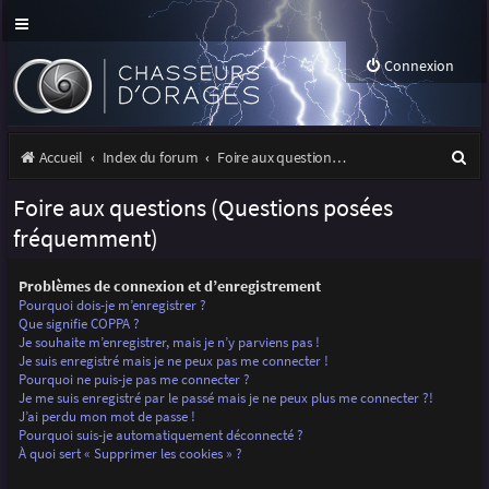
Connexion
R
Accueil
Index du forum
Foire aux questions (Questions posées fréquemment)
e
Foire aux questions (Questions posées
c
fréquemment)
h
Problèmes de connexion et d’enregistrement
e
Pourquoi dois-je m’enregistrer ?
r
Que signifie COPPA ?
Je souhaite m’enregistrer, mais je n’y parviens pas !
c
Je suis enregistré mais je ne peux pas me connecter !
Pourquoi ne puis-je pas me connecter ?
h
Je me suis enregistré par le passé mais je ne peux plus me connecter ?!
J’ai perdu mon mot de passe !
e
Pourquoi suis-je automatiquement déconnecté ?
r
À quoi sert « Supprimer les cookies » ?