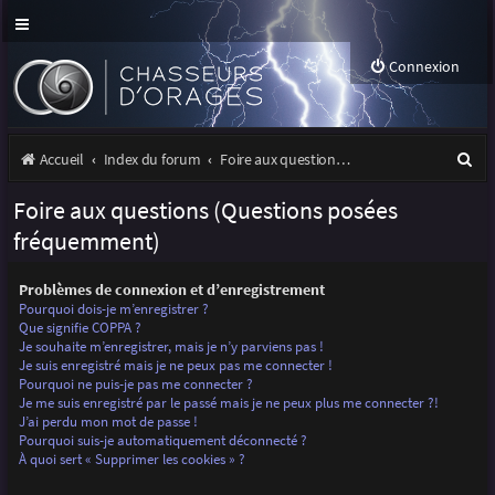
Connexion
R
Accueil
Index du forum
Foire aux questions (Questions posées fréquemment)
e
Foire aux questions (Questions posées
c
fréquemment)
h
Problèmes de connexion et d’enregistrement
e
Pourquoi dois-je m’enregistrer ?
r
Que signifie COPPA ?
Je souhaite m’enregistrer, mais je n’y parviens pas !
c
Je suis enregistré mais je ne peux pas me connecter !
Pourquoi ne puis-je pas me connecter ?
h
Je me suis enregistré par le passé mais je ne peux plus me connecter ?!
J’ai perdu mon mot de passe !
e
Pourquoi suis-je automatiquement déconnecté ?
r
À quoi sert « Supprimer les cookies » ?