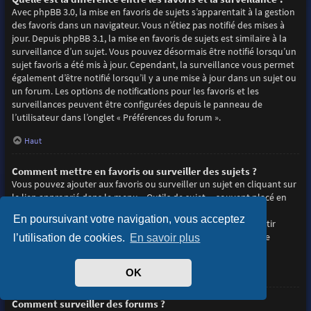
Avec phpBB 3.0, la mise en favoris de sujets s’apparentait à la gestion
des favoris dans un navigateur. Vous n’étiez pas notifié des mises à
jour. Depuis phpBB 3.1, la mise en favoris de sujets est similaire à la
surveillance d’un sujet. Vous pouvez désormais être notifié lorsqu’un
sujet favoris a été mis à jour. Cependant, la surveillance vous permet
également d’être notifié lorsqu’il y a une mise à jour dans un sujet ou
un forum. Les options de notifications pour les favoris et les
surveillances peuvent être configurées depuis le panneau de
l’utilisateur dans l’onglet « Préférences du forum ».
Haut
Comment mettre en favoris ou surveiller des sujets ?
Vous pouvez ajouter aux favoris ou surveiller un sujet en cliquant sur
le lien approprié dans le menu « Outils de sujet », souvent placé en
haut et en bas du sujet de discussion.
En poursuivant votre navigation, vous acceptez
Répondre à un sujet en cochant la case du formulaire « M’avertir
lorsqu’une réponse est postée » vous permettra également de
l’utilisation de cookies.
En savoir plus
surveiller le sujet.
OK
Haut
Comment surveiller des forums ?