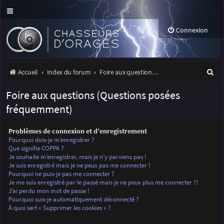
Connexion
R
Accueil
Index du forum
Foire aux questions (Questions posées fréquemment)
e
Foire aux questions (Questions posées
c
fréquemment)
h
Problèmes de connexion et d’enregistrement
e
Pourquoi dois-je m’enregistrer ?
r
Que signifie COPPA ?
Je souhaite m’enregistrer, mais je n’y parviens pas !
c
Je suis enregistré mais je ne peux pas me connecter !
Pourquoi ne puis-je pas me connecter ?
h
Je me suis enregistré par le passé mais je ne peux plus me connecter ?!
J’ai perdu mon mot de passe !
e
Pourquoi suis-je automatiquement déconnecté ?
r
À quoi sert « Supprimer les cookies » ?