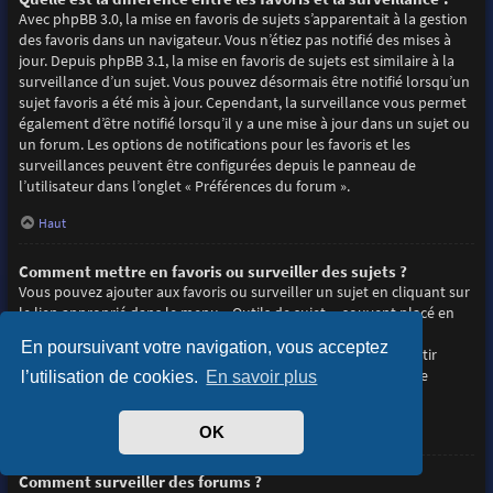
Avec phpBB 3.0, la mise en favoris de sujets s’apparentait à la gestion
des favoris dans un navigateur. Vous n’étiez pas notifié des mises à
jour. Depuis phpBB 3.1, la mise en favoris de sujets est similaire à la
surveillance d’un sujet. Vous pouvez désormais être notifié lorsqu’un
sujet favoris a été mis à jour. Cependant, la surveillance vous permet
également d’être notifié lorsqu’il y a une mise à jour dans un sujet ou
un forum. Les options de notifications pour les favoris et les
surveillances peuvent être configurées depuis le panneau de
l’utilisateur dans l’onglet « Préférences du forum ».
Haut
Comment mettre en favoris ou surveiller des sujets ?
Vous pouvez ajouter aux favoris ou surveiller un sujet en cliquant sur
le lien approprié dans le menu « Outils de sujet », souvent placé en
haut et en bas du sujet de discussion.
En poursuivant votre navigation, vous acceptez
Répondre à un sujet en cochant la case du formulaire « M’avertir
lorsqu’une réponse est postée » vous permettra également de
l’utilisation de cookies.
En savoir plus
surveiller le sujet.
OK
Haut
Comment surveiller des forums ?